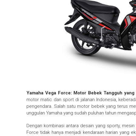
Yamaha Vega Force: Motor Bebek Tangguh yang 
motor matic dan sport di jalanan Indonesia, kebera
pengendara. Salah satu motor bebek yang terus m
unggulan Yamaha yang sudah puluhan tahun mengaspa
Dengan kombinasi antara desain yang sporty, mesin 
Force tidak hanya menjadi kendaraan harian yang e