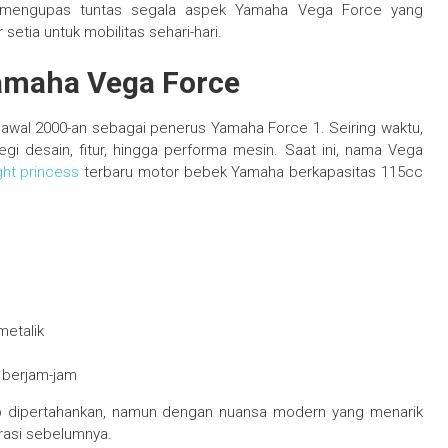
ni mengupas tuntas segala aspek Yamaha Vega Force yang
etia untuk mobilitas sehari-hari.
amaha Vega Force
awal 2000-an sebagai penerus Yamaha Force 1. Seiring waktu,
gi desain, fitur, hingga performa mesin. Saat ini, nama Vega
ight princess
terbaru motor bebek Yamaha berkapasitas 115cc
metalik
 berjam-jam
tap dipertahankan, namun dengan nuansa modern yang menarik
asi sebelumnya.