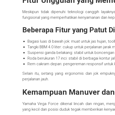
Fitur Unggulan yang Me
Meskipun tidak dipenuhi teknologi canggih layaknya
fungsional yang memperhatikan kenyamanan dan kepr
Beberapa Fitur yang Patut Di
Bagasi luas di bawah jok: muat untuk jas hujan, tool
Tangki BBM 4.0 liter: cukup untuk perjalanan jarak 
Suspensi ganda belakang: stabil untuk boncen
Roda berukuran 17 inci: stabil di berbagai kontur ja
Rem cakram depan: pengereman responsif untuk 
Selain itu, setang yang ergonomis dan jok empu
perjalanan jauh.
Kemampuan Manuver dan
Yamaha Vega Force dikenal lincah dan ringan, menja
yang kecil dan posisi duduk tegak memberikan kenya