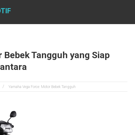
TIF
r Bebek Tangguh yang Siap
antara
Yamaha Vega Force: Motor Bebek Tangguh