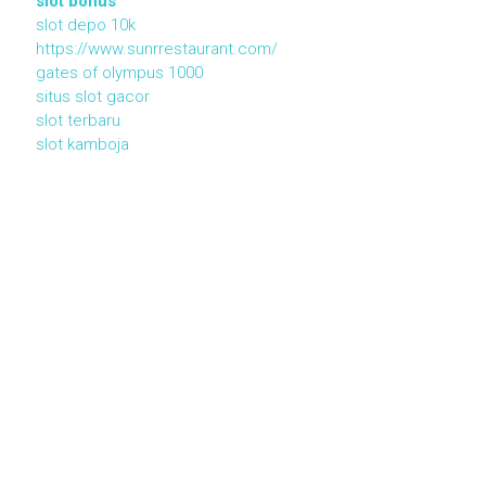
slot bonus
slot depo 10k
https://www.sunrrestaurant.com/
gates of olympus 1000
situs slot gacor
slot terbaru
slot kamboja