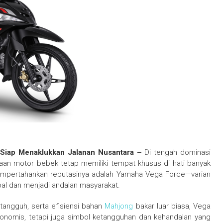
Siap Menaklukkan Jalanan Nusantara –
Di tengah dominasi
daan motor bebek tetap memiliki tempat khusus di hati banyak
empertahankan reputasinya adalah Yamaha Vega Force—varian
l dan menjadi andalan masyarakat.
tangguh, serta efisiensi bahan
Mahjong
bakar luar biasa, Vega
konomis, tetapi juga simbol ketangguhan dan kehandalan yang