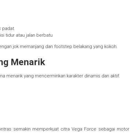
ic padat
i tidur atau jalan berbatu
dengan jok memanjang dan footstep belakang yang kokoh.
ng Menarik
na menarik yang mencerminkan karakter dinamis dan aktif.
 kontras semakin memperkuat citra Vega Force sebagai motor