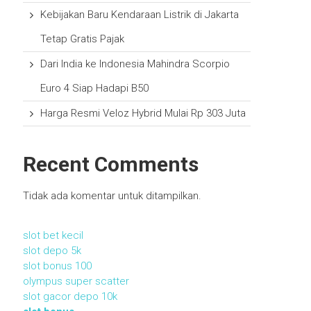
Kebijakan Baru Kendaraan Listrik di Jakarta
Tetap Gratis Pajak
Dari India ke Indonesia Mahindra Scorpio
Euro 4 Siap Hadapi B50
Harga Resmi Veloz Hybrid Mulai Rp 303 Juta
Recent Comments
Tidak ada komentar untuk ditampilkan.
slot bet kecil
slot depo 5k
slot bonus 100
olympus super scatter
slot gacor depo 10k