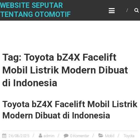
Skip
WEBSITE SEPUTAR
to
TENTANG OTOMOTIF
content
Tag: Toyota bZ4X Facelift
Mobil Listrik Modern Dibuat
di Indonesia
Toyota bZ4X Facelift Mobil Listrik
Modern Dibuat di Indonesia
26/08/2025
admin
0 Komentar
Mobil
Toyota