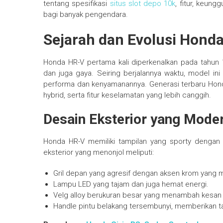
tentang spesifikasi
situs slot depo 10k
, fitur, keung
bagi banyak pengendara.
Sejarah dan Evolusi Hond
Honda HR-V pertama kali diperkenalkan pada tahu
dan juga gaya. Seiring berjalannya waktu, model 
performa dan kenyamanannya. Generasi terbaru Honda
hybrid, serta fitur keselamatan yang lebih canggih.
Desain Eksterior yang Mode
Honda HR-V memiliki tampilan yang sporty dengan 
eksterior yang menonjol meliputi:
Gril depan yang agresif dengan aksen krom yang
Lampu LED yang tajam dan juga hemat energi.
Velg alloy berukuran besar yang menambah kesan
Handle pintu belakang tersembunyi, memberikan tamp