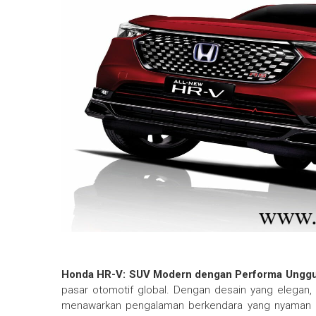
Honda HR-V: SUV Modern dengan Performa Ungg
pasar otomotif global. Dengan desain yang elegan, 
menawarkan pengalaman berkendara yang nyaman d