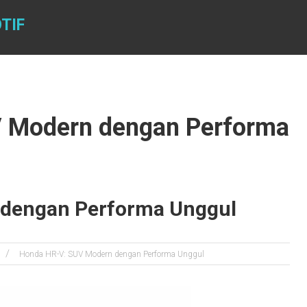
TIF
V Modern dengan Performa
dengan Performa Unggul
Honda HR-V: SUV Modern dengan Performa Unggul