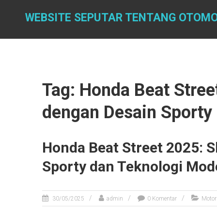
Skip
to
WEBSITE SEPUTAR TENTANG OTOMO
content
Tag: Honda Beat Stree
dengan Desain Sporty
Honda Beat Street 2025: 
Sporty dan Teknologi Mod
30/05/2025
admin
0 Komentar
Motor