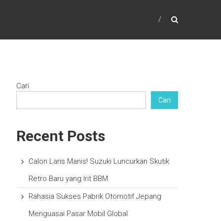
Cari
Cari
Recent Posts
Calon Laris Manis! Suzuki Luncurkan Skutik
Retro Baru yang Irit BBM
Rahasia Sukses Pabrik Otomotif Jepang
Menguasai Pasar Mobil Global