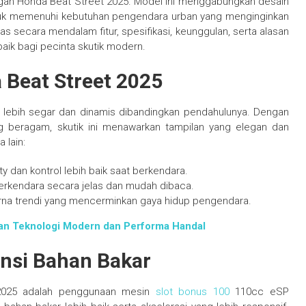
ngan Honda Beat Street 2025. Model ini menggabungkan desain
untuk memenuhi kebutuhan pengendara urban yang menginginkan
has secara mendalam fitur, spesifikasi, keunggulan, serta alasan
aik bagi pecinta skutik modern.
 Beat Street 2025
 lebih segar dan dinamis dibandingkan pendahulunya. Dengan
ng beragam, skutik ini menawarkan tampilan yang elegan dan
 lain:
dan kontrol lebih baik saat berkendara.
berkendara secara jelas dan mudah dibaca.
 warna trendi yang mencerminkan gaya hidup pengendara.
an Teknologi Modern dan Performa Handal
ensi Bahan Bakar
 2025 adalah penggunaan mesin
slot bonus 100
110cc eSP