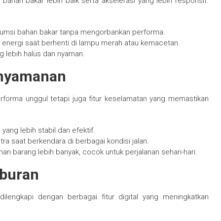
ahan bakar lebih baik serta akselerasi yang lebih responsif.
nsumsi bahan bakar tanpa mengorbankan performa.
energi saat berhenti di lampu merah atau kemacetan.
g lebih halus dan nyaman.
enyamanan
forma unggul tetapi juga fitur keselamatan yang memastikan
ng lebih stabil dan efektif.
 saat berkendara di berbagai kondisi jalan.
 barang lebih banyak, cocok untuk perjalanan sehari-hari.
iburan
ilengkapi dengan berbagai fitur digital yang meningkatkan