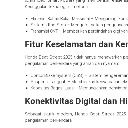
(Enhanced Smart Power) yang memberikan efisiensi b
Keunggulan teknologi ini meliputi:
Efisiensi Bahan Bakar Maksimal – Mengurangi ko
Sistem Idling Stop – Mengoptimalkan penggunaan 
Transmisi CVT – Memberikan perpindahan gigi yan
Fitur Keselamatan dan K
Honda Beat Street 2025 tidak hanya menawarkan per
pengalaman berkendara yang aman dan nyaman:
Combi Brake System (CBS) – Sistem pengereman ya
Suspensi Tangguh – Memberikan kenyamanan ekstra
Kapasitas Bagasi Luas – Memungkinkan penyimpanan
Konektivitas Digital dan H
Sebagai skutik modern, Honda Beat Street 2025 d
pengalaman berkendara: