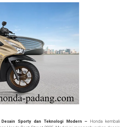
n Desain Sporty dan Teknologi Modern –
Honda kembali