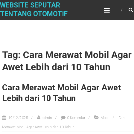
Skip
WEBSITE SEPUTAR
to
TENTANG OTOMOTIF
content
Tag: Cara Merawat Mobil Agar
Awet Lebih dari 10 Tahun
Cara Merawat Mobil Agar Awet
Lebih dari 10 Tahun
19/12/2025
admin
0 Komentar
Mobil
Cara
Merawat Mobil Agar Awet Lebih dari 10 Tahun