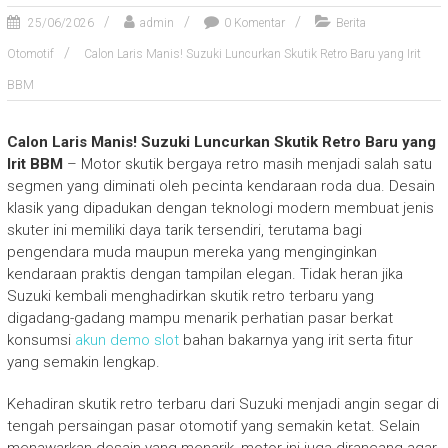
25/06/2026
admin
0 Komentar
Berita
Otomotif
Calon Laris Manis! Suzuki Luncurkan Skutik Retro Baru yang Irit
BBM
Calon Laris Manis! Suzuki Luncurkan Skutik Retro Baru yang
Irit BBM
– Motor skutik bergaya retro masih menjadi salah satu
segmen yang diminati oleh pecinta kendaraan roda dua. Desain
klasik yang dipadukan dengan teknologi modern membuat jenis
skuter ini memiliki daya tarik tersendiri, terutama bagi
pengendara muda maupun mereka yang menginginkan
kendaraan praktis dengan tampilan elegan. Tidak heran jika
Suzuki kembali menghadirkan skutik retro terbaru yang
digadang-gadang mampu menarik perhatian pasar berkat
konsumsi
akun demo slot
bahan bakarnya yang irit serta fitur
yang semakin lengkap.
Kehadiran skutik retro terbaru dari Suzuki menjadi angin segar di
tengah persaingan pasar otomotif yang semakin ketat. Selain