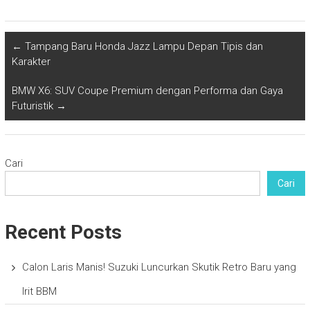
←
Tampang Baru Honda Jazz Lampu Depan Tipis dan
Karakter
BMW X6: SUV Coupe Premium dengan Performa dan Gaya
Futuristik
→
Cari
Cari
Recent Posts
Calon Laris Manis! Suzuki Luncurkan Skutik Retro Baru yang
Irit BBM