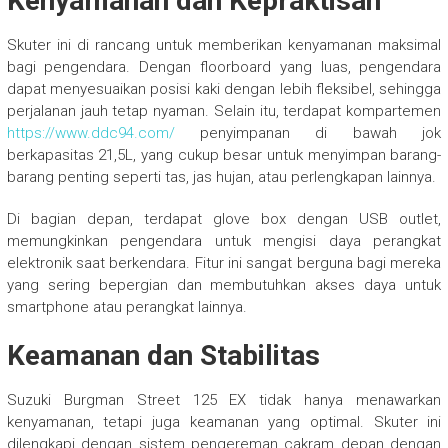
Kenyamanan dan Kepraktisan
Skuter ini di rancang untuk memberikan kenyamanan maksimal
bagi pengendara. Dengan floorboard yang luas, pengendara
dapat menyesuaikan posisi kaki dengan lebih fleksibel, sehingga
perjalanan jauh tetap nyaman. Selain itu, terdapat kompartemen
https://www.ddc94.com/
penyimpanan di bawah jok
berkapasitas 21,5L, yang cukup besar untuk menyimpan barang-
barang penting seperti tas, jas hujan, atau perlengkapan lainnya.
Di bagian depan, terdapat glove box dengan USB outlet,
memungkinkan pengendara untuk mengisi daya perangkat
elektronik saat berkendara. Fitur ini sangat berguna bagi mereka
yang sering bepergian dan membutuhkan akses daya untuk
smartphone atau perangkat lainnya.
Keamanan dan Stabilitas
Suzuki Burgman Street 125 EX tidak hanya menawarkan
kenyamanan, tetapi juga keamanan yang optimal. Skuter ini
dilengkapi dengan sistem pengereman cakram depan dengan